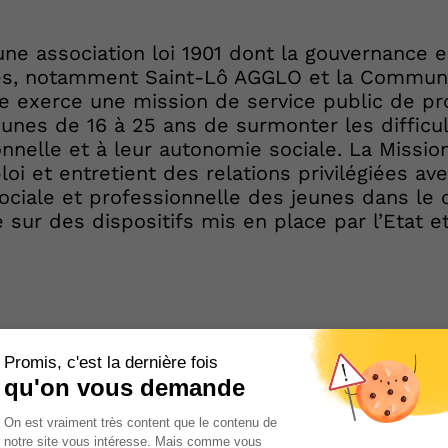
une association loi 1901 dont la gouvernance e
cales, notamment Saint-Lô AGGLO et la Comm
lle exerce une mission de service public de pr
eunes de 16 à 25 ans de surmonter les difficul
onnelle et à leur autonomie sociale. La Mission
loi et entretient des relations privilégiées av
sociale et professionnelle des jeunes dans le 
e sur des dispositifs mis en place par l’Etat et
Nos prestations