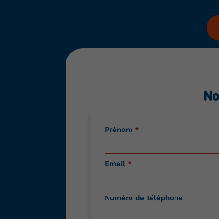
No
Contactez-
Prénom
*
nous
Email
*
Numéro de téléphone