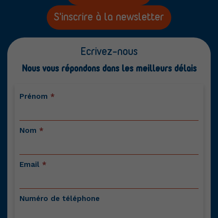
S'inscrire à la newsletter
Ecrivez-nous
Nous vous répondons dans les meilleurs délais
Contactez-
Prénom
*
nous
Nom
*
Email
*
Numéro de téléphone