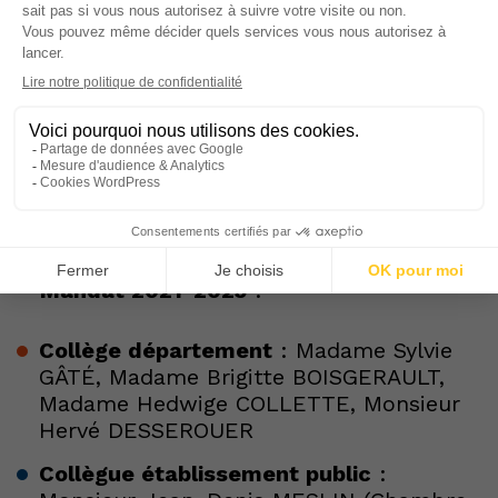
Mandat 2024-2026
• Monsieur Fabrice LEFEBVRE –
Fédération des acteurs de la solidarité
Membre du CA élus en AG du 28/02/2021
– Mandat 2021-2023
:
Collège département
: Madame Sylvie
GÂTÉ, Madame Brigitte BOISGERAULT,
Madame Hedwige COLLETTE, Monsieur
Hervé DESSEROUER
Collègue établissement public
: