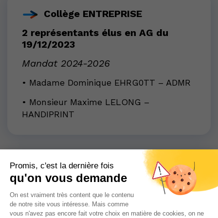
Collège ENTREPRISE
2 représentants élus en AG du
19/12/2023
Mandat 2024-2026
•
Madame Dominique EHRG0TT – ADMR
• Monsieur Maxime LELONG –
HANDIPRINT
Collège BÉNÉFICIAIRE
1 représentant élu en
AG du
19/12/2023