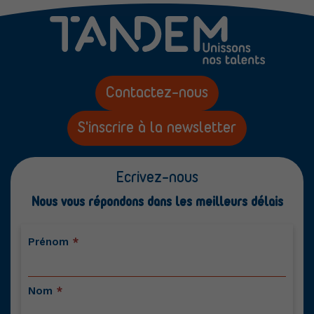
Contactez-nous
S'inscrire à la newsletter
Ecrivez-nous
Nous vous répondons dans les meilleurs délais
Contactez-
Prénom
*
nous
Nom
*