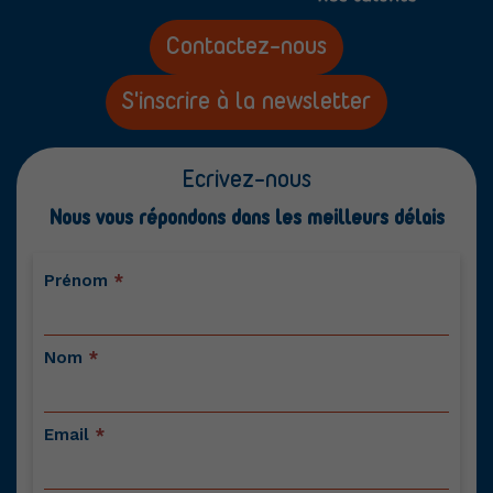
Contactez-nous
S'inscrire à la newsletter
Ecrivez-nous
Nous vous répondons dans les meilleurs délais
Contactez-
Prénom
*
nous
Nom
*
Email
*