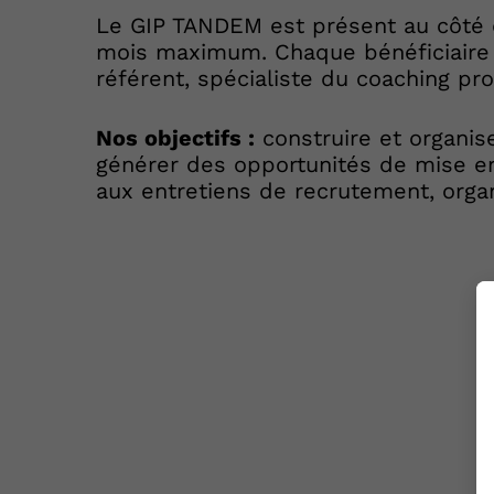
Le GIP TANDEM est présent au côté d
mois maximum. Chaque bénéficiair
référent, spécialiste du coaching pr
Nos objectifs :
construire et organise
générer des opportunités de mise en 
aux entretiens de recrutement, organi