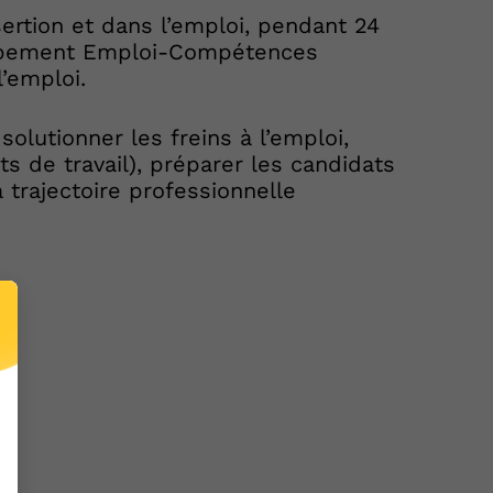
ertion et dans l’emploi, pendant 24
oppement Emploi-Compétences
’emploi.
olutionner les freins à l’emploi,
s de travail), préparer les candidats
a trajectoire professionnelle