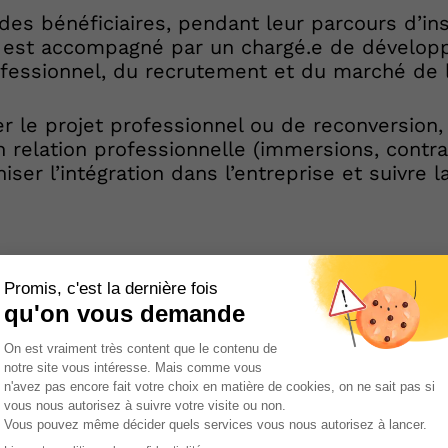
es bénéficiaires, pendant leur parcours d’ins
e est accompagné par un chargé.e de dével
ofessionnel, du recrutement et du marché de l
r le projet professionnel ou de reconversion, s
relation professionnelle (immersions, contrat
ser l’intégration dans l’entreprise et suivre l