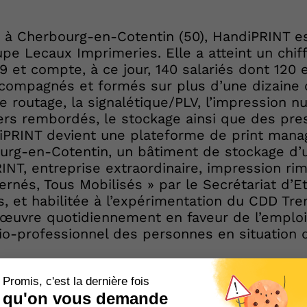
 à Cherbourg-en-Cotentin (50), HandiPRINT es
upe Lecaux Imprimeries. Elle a atteint un chiff
9 et compte, à ce jour, 140 salariés dont 120 
compagnés et formés sur plus d’une dizaine d
le routage, la signalétique/PLV, l’impression n
iers rembordés, le stockage ainsi que des pre
diPRINT devient une plateforme de print mana
ourg-en-Cotentin, un bâtiment de stockage d’
INT, entreprise extraordinaire, impression rim
ernés, Tous Mobilisés » par le Secrétariat d’E
 et habilitée à l’expérimentation du CDD Trem
 œuvre quotidiennement en faveur de l’emploi
o-professionnel des personnes en situation 
Nos prestations