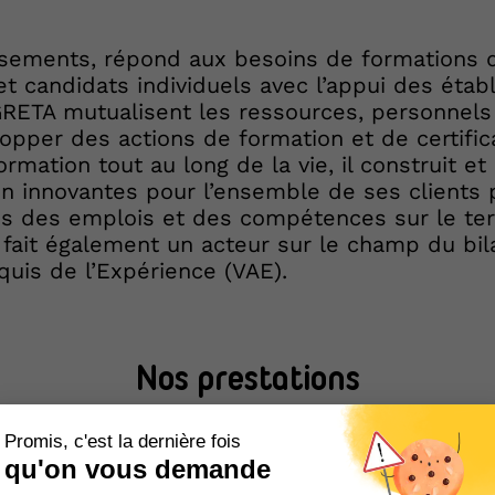
sements, répond aux besoins de formations d
 candidats individuels avec l’appui des étab
 GRETA mutualisent les ressources, personnels
opper des actions de formation et de certifica
ormation tout au long de la vie, il construit 
on innovantes pour l’ensemble de ses clients 
s des emplois et des compétences sur le terri
ait également un acteur sur le champ du bi
quis de l’Expérience (VAE).
Nos prestations