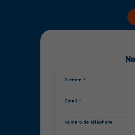
No
Contactez-
Prénom
*
nous
Email
*
Numéro de téléphone