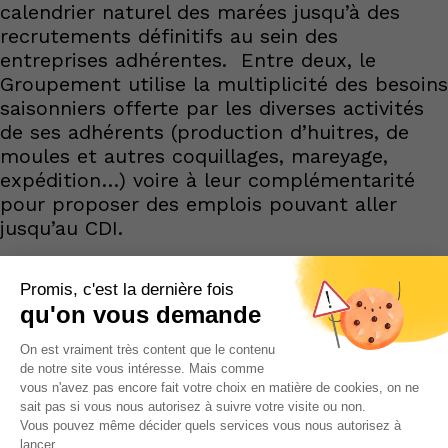
calendrier naturel des marées jusqu’à des
recrutements définitifs au sein des
entreprises adhérentes. Entre deux, le
Groupement utilise la multiplicité des besoins
saisonniers offerte par les diverses activités
de ses adhérents (production d’huitres, de
moules et autres coquillages, mareyage,
expédition…) voire à leur complémentarité
pour proposer des emplois pouvant aller
jusqu’au CDI.
Nos prestations
L’Assemblée Générale