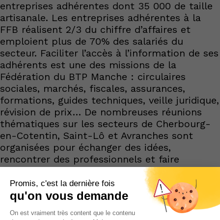
entreprises adhérentes dont 35 000 de taille
artisanale. Les entreprises adhérentes à la
FFB réalisent 2/3 du chiffre d’affaires et
emploient plus de 70% des salariés du
secteur. Faciliter l’accès à l’information de ses
adhérents est une des missions de la
Fédération du BTP Manche : circulaires
sociales, marchés, fiscales, assurances,
formations, guides techniques, veille juridique,
révision de prix… De nombreuses réunions
thématiques sur les secteurs de Cherbourg-
en-Cotentin, Saint-Lô et Avranches sont
organisées pour échanger des idées,
rencontrer des professionnels et faire
émerger des actions et propositions dans le
but de dynamiser et valoriser l’image de la
profession.