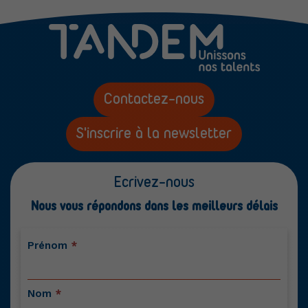
Contactez-nous
S'inscrire à la newsletter
Ecrivez-nous
Nous vous répondons dans les meilleurs délais
Contactez-
Prénom
*
nous
Nom
*