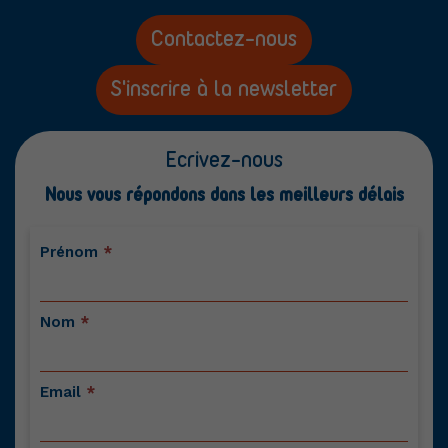
Contactez-nous
S'inscrire à la newsletter
Ecrivez-nous
Nous vous répondons dans les meilleurs délais
Contactez-
Prénom
*
nous
Nom
*
Email
*