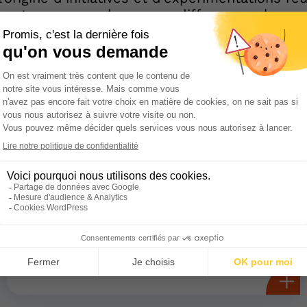
entre ses membres pour diffuser ces bonnes
 associations isolées. La démarche qualité qu
st un exemple de cette volonté d’amélioration
Nos prestations
Le Conseil d’Administration