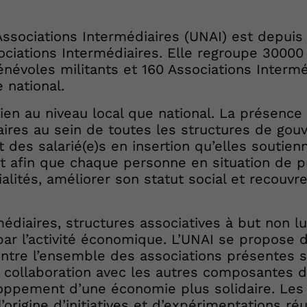
Associations Intermédiaires (UNAI) est depuis
ciations Intermédiaires. Elle regroupe 30000 
évoles militants et 160 Associations Interméd
 national.
bien au niveau local que national. La présenc
aires au sein de toutes les structures de gou
rêt des salarié(e)s en insertion qu’elles soutie
t afin que chaque personne en situation de p
lités, améliorer son statut social et recouvre
édiaires, structures associatives à but non lu
 par l’activité économique. L’UNAI se propose d
entre l’ensemble des associations présentes su
 collaboration avec les autres composantes de
ppement d’une économie plus solidaire. Les 
’origine d’initiatives et d’expérimentations réu