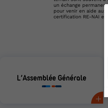
un échange permanent 
pour venir en aide aux
certification RE-NAI e
L’Assemblée Générale