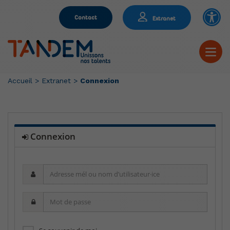
Contact
Extranet
Accueil
>
Extranet
>
Connexion
Connexion
Adresse
mél
ou
Mot
nom
de
d’utilisateur·ice
passe