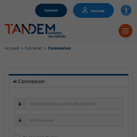
Contact
Extranet
Accueil
>
Extranet
>
Connexion
Connexion
Adresse
mél
ou
Mot
nom
de
d’utilisateur·ice
passe