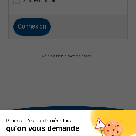
Se souvenir de moi
Réinitialiser le mot de passe ?