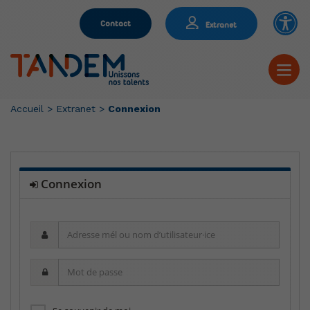
Contact
Extranet
Accueil
>
Extranet
>
Connexion
Connexion
Adresse
mél
ou
Mot
nom
de
d’utilisateur·ice
passe