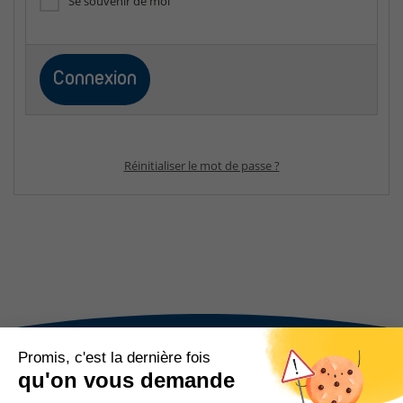
Se souvenir de moi
Réinitialiser le mot de passe ?