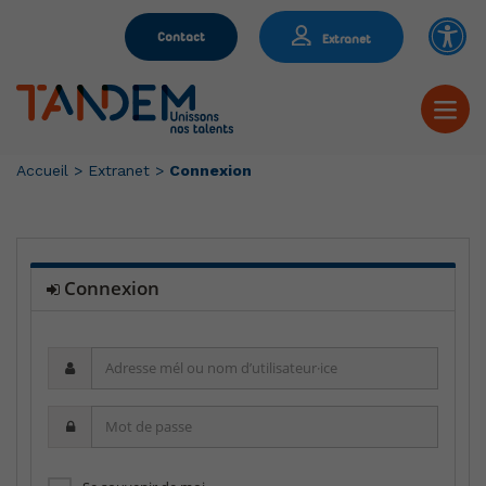
Contact
Extranet
Accueil
>
Extranet
>
Connexion
Connexion
Adresse
mél
ou
Mot
nom
de
d’utilisateur·ice
passe