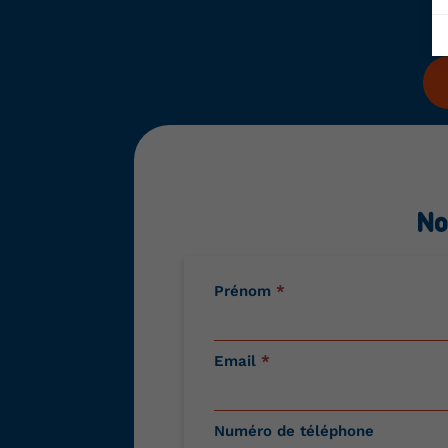
No
Contactez-
Prénom
*
nous
Email
*
Numéro de téléphone