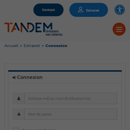
Contact
Extranet
Accueil
>
Extranet
>
Connexion
Connexion
Adresse
mél
ou
Mot
nom
de
d’utilisateur·ice
passe