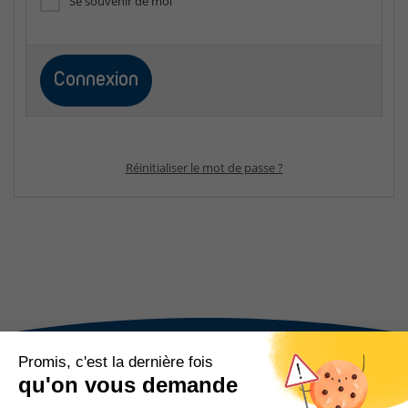
Se souvenir de moi
Réinitialiser le mot de passe ?