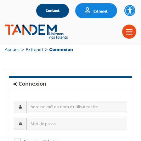
Contact
Extranet
Accueil
>
Extranet
>
Connexion
Connexion
Adresse
mél
ou
Mot
nom
de
d’utilisateur·ice
passe