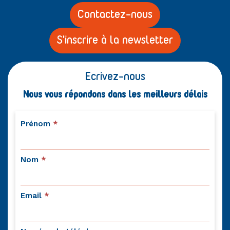
Contactez-nous
S'inscrire à la newsletter
Ecrivez-nous
Nous vous répondons dans les meilleurs délais
Contactez-
Prénom
*
nous
Nom
*
Email
*